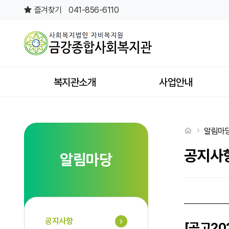
[공고2026-013] 2025년도 금강종합사회복지관 시설회계 결산 수정 공
즐겨찾기
041-856-6110
상단메뉴
복지관소개
사업안내
처음으로
알림마
공지사
알림마당
공지사항
[공고20