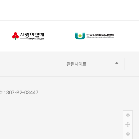
관련사이트
: 307-82-03447
상단
중간
하단