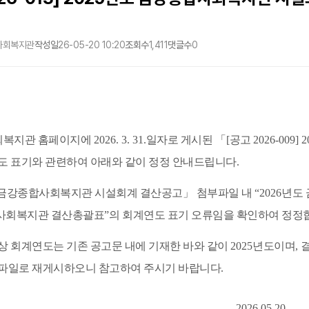
사회복지관
작성일
26-05-20 10:20
조회수
1,411
댓글수
0
회복지관 홈페이지에
2026. 3. 31.
일자로 게시된
「
[
공고
2026-009] 2
연도 표기와 관련하여 아래와 같이 정정 안내드립니다
.
 금강종합사회복지관 시설회계 결산공고
」
첨부파일 내
“2026
년도
사회복지관 결산총괄표
”
의 회계연도 표기 오류임을 확인하여 정정
상 회계연도는 기존 공고문 내에 기재한 바와 같이
2025
년도이며
,
 파일로 재게시하오니 참고하여 주시기 바랍니다
.
2026.05.20.