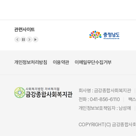
관련사이트
이전 배너
배너 정지
다음 배너
배너 재생
개인정보처리방침
이용약관
이메일무단수집거부
회사명 : 금강종합사회복지관
전화 : 041-856-6110
팩스 
개인정보보호책임자 : 남성애
COPYRIGHT(C)
금강종합사