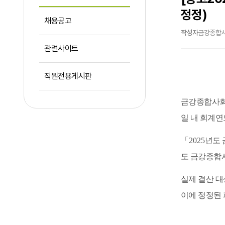
정정)
채용공고
작성자
금강종합
관련사이트
직원전용게시판
금강종합사
일 내 회계
「
2025
년도
도 금강종합
실제 결산 대
이에 정정된