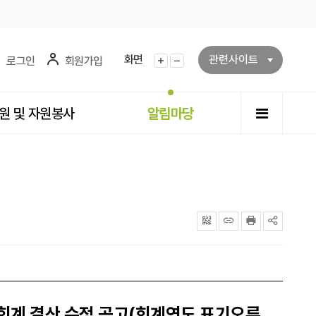
화면
관련사이트
로그인
회원가입
화면확대
화면축소
전체메뉴
원 및 자원봉사
알림마당
QRcode
주소복사
프린터
공유
설회계 결산 수정 공고(회계연도 표기오류