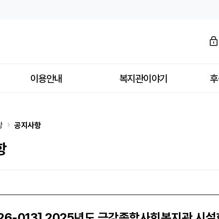
고(회계연도 표기오류 정정) > 공지사항
이용안내
복지관이야기
후
당
공지사항
항
26-013] 2025년도 금강종합사회복지관 시