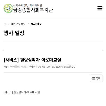
[서비스] 힐링삼박자-아로마교실 > 행사·일정
모
처음으로
복지관이야기
행사·일정
행사·일정
[서비스] 힐링삼박자-아로마교실
작성자
금강종합사회복지관
작성일
26-05-29 15:01
조회수
65
댓글수
0
목록
[서비스] 힐링삼박자-아로마교실