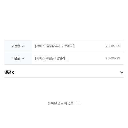
이전글
[서비스] 힐링삼박자-아로마교실
26-05-29
다음글
[서비스]옥룡동마을알리미
26-05-29
댓글
0
등록된 댓글이 없습니다.