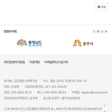
목록
관련사이트
이전 배너
배너 정지
다음 배
배너
개인정보처리방침
이용약관
이메일무단수집거부
회사명 : 금강종합사회복지관
주소 : 충남 공주시 우금티로 709-14
대표 : 남성애
사업자등록번호 : 307-82-03447
전화 : 041-856-6110
팩스 : 041-856-5634
이메일 : kgswc@naver.com
개인정보보호책임자 : 남성애
호스팅 제공자 :
웹이즈(WEBIS)
상단
COPYRIGHT(C)
금강종합사회복지관
ALL RIGHTS RESERVED. DESIGNED BY
중간