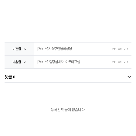
이전글
[서비스]지역주민영화상영
26-05-29
다음글
[서비스] 힐링삼박자-아로마교실
26-05-29
댓글
0
등록된 댓글이 없습니다.