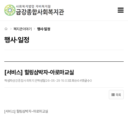
[서비스] 힐링삼박자-아로마교실 > 행사·일정
모
처음으로
복지관이야기
행사·일정
행사·일정
[서비스] 힐링삼박자-아로마교실
작성자
금강종합사회복지관
작성일
26-05-29 15:03
조회수
64
댓글수
0
목록
[서비스] 힐링삼박자-아로마교실