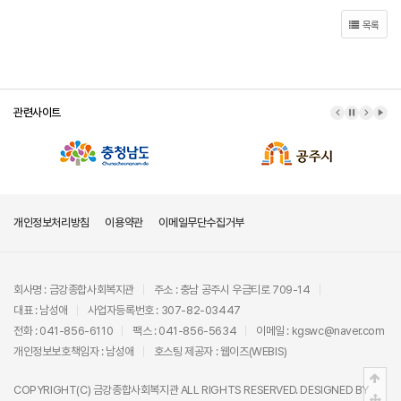
목록
관련사이트
이전 배너
배너 정지
다음 배
배너
개인정보처리방침
이용약관
이메일무단수집거부
회사명 : 금강종합사회복지관
주소 : 충남 공주시 우금티로 709-14
대표 : 남성애
사업자등록번호 : 307-82-03447
전화 : 041-856-6110
팩스 : 041-856-5634
이메일 : kgswc@naver.com
개인정보보호책임자 : 남성애
호스팅 제공자 :
웹이즈(WEBIS)
상단
COPYRIGHT(C)
금강종합사회복지관
ALL RIGHTS RESERVED. DESIGNED BY
중간