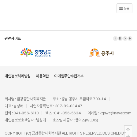
목록
관련사이트
이전 배너
배너 정지
다음 배
배너
개인정보처리방침
이용약관
이메일무단수집거부
회사명 : 금강종합사회복지관
주소 : 충남 공주시 우금티로 709-14
대표 : 남성애
사업자등록번호 : 307-82-03447
전화 : 041-856-6110
팩스 : 041-856-5634
이메일 : kgswc@naver.com
개인정보보호책임자 : 남성애
호스팅 제공자 :
웹이즈(WEBIS)
상단
COPYRIGHT(C)
금강종합사회복지관
ALL RIGHTS RESERVED. DESIGNED BY
중간