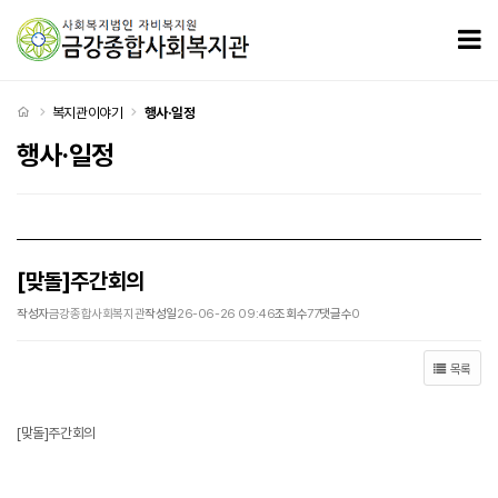
[맞돌]주간회의 > 행사·일정
모
처음으로
복지관이야기
행사·일정
행사·일정
[맞돌]주간회의
작성자
금강종합사회복지관
작성일
26-06-26 09:46
조회수
77
댓글수
0
목록
[맞돌]주간회의