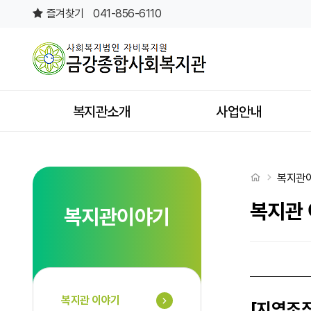
[지역조직화팀] 환경보전활동지원사업 <함께 그린(GREEN) 공주> 진행중
즐겨찾기
041-856-6110
상단메뉴
복지관소개
사업안내
처음으로
복지관
복지관
복지관이야기
복지관 이야기
[지역조직