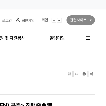
화면
관련사이트
로그인
회원가입
화면확대
화면축소
전체메뉴
원 및 자원봉사
알림마당
QRcode
주소복사
프린터
공유
N) 공주> 진행중🍀💚