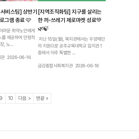
서비스팀] 상반기
[지역조직화팀] 지구를 살리는
로그램 종료 🩷
한 끼-쓰레기 제로마켓 성료💚
🌿🍃
어려운 취약노인에게
스를 제공하여 안정적
지난 15일(월), 복지관에서는 우양재단
, 노...
의 지원으로 공주교육대학교 입지관 1
층에서 아주 특별한 ...
작성일 :
지관
2026-06-16
작성자 :
작성일 :
금강종합사회복지관
2026-06-16
이지
페이지
페이지
페이지
페이지
9
10
다음
>
맨끝
»