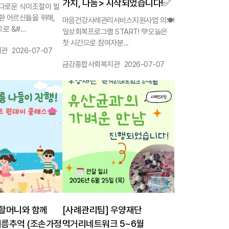
가치, 나눔> 시작되었습니다!✅
다로운 식이조절이 필
환 어르신들을 위해,
마음건강사례관리서비스지원사업 의🍽️
 &#...
일상회복프로그램 START! 💚오늘은
첫 시간으로 참여자분...
작성일 :
지관
2026-07-07
작성자 :
작성일 :
금강종합사회복지관
2026-07-07
1144
 할머니와 함께
[사례관리팀] 우양재단
여름추억 (조손가정
먹거리네트워크 5~6월