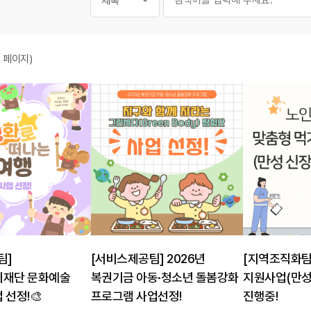
2
페이지)
 목록
1150
1149
팀]
[서비스제공팀] 2026년
[지역조직화팀
재단 문화예술
복권기금 아동·청소년 돌봄강화
지원사업(만성
선정!🎨
프로그램 사업선정!
진행중!