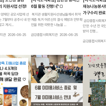
 지원사업 선정!
6월 활동 진행! 🥐🍞
재능나눔봉사단
가구수리 완료 
우양재단 공모사업에 선
복지관 생활지원사선생님들께서 취약
는 7월부터 공주시 내 만
계층 독거 어르신의 결식 예방과 안부확
금강종합사회복지
고 계시...
인을 위한 따뜻한 나눔을 ...
단'은 수년 전 
받아 진행...
작성일 :
작성자 :
작성일 :
지관
2026-06-25
금강종합사회복지관
2026-06-25
작성자 :
금강종합사회복
1138
1137