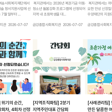
여송사회복지재단에서
복지관에서는 2026년 복권기금 아동·
복지관에서는 까
예술 정서지원사업에 선
청소년 돌봄강화 프로그램에 선정되어
요한 만성 신장질
7월 말부터 ...
지역 내 초등학생을 대...
우양재단의 지원으로
작성일 :
작성자 :
작성일 :
작성자 :
지관
2026-07-07
금강종합사회복지관
2026-07-07
금강종합사회복
1146
1145
 위기의 순간,
[지역조직화팀] 2분기
[사례관리팀]
2회차, 4회차 선정
지역주민대표 간담회
만든 달콤한 