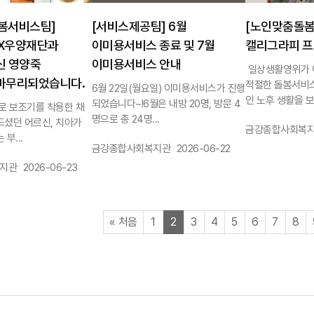
봄서비스팀]
[서비스제공팀] 6월
[노인맞춤돌봄
X우양재단과
이미용서비스 종료 및 7월
캘리그라피 프
신 영양죽
이미용서비스 안내
일상생활영위가 
마무리되었습니다.
적절한 돌봄서비
6월 22일(월요일) 이미용서비스가 진행
인 노후 생활을 보장
되었습니다~!6월은 내방 20명, 방문 4
로 보조기를 착용한 채
명으로 총 24명...
드셨던 어르신, 치아가
작성자 :
금강종합사회복
부...
작성자 :
작성일 :
금강종합사회복지관
2026-06-22
작성일 :
지관
2026-06-23
페이지
페이지
열린
페이지
페이지
페이지
페이지
페이지
페이지
페
«
처음
1
2
3
4
5
6
7
8