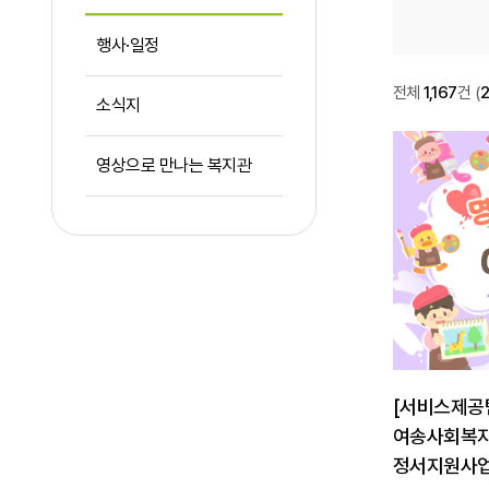
행사·일정
복지관
전체
1,167
건
(
소식지
복지관 이야기
이야기
1151
영상으로 만나는 복지관
[서비스제공
여송사회복지
정서지원사업 