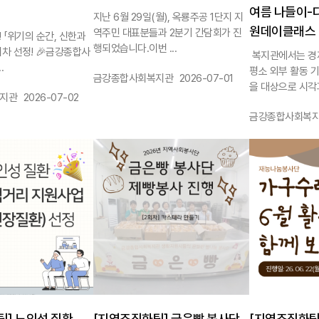
여름 나들이-
지난 6월 29일(월), 옥룡주공 1단지 지
원데이클래스 
역주민 대표분들과 2분기 간담회가 진
! 「위기의 순간, 신한과
행되었습니다.이번 ...
회차 선정! 🎉금강종합사
복지관에서는 경
.
평소 외부 활동 
작성자 :
작성일 :
금강종합사회복지관
2026-07-01
을 대상으로 시각과
작성일 :
지관
2026-07-02
작성자 :
금강종합사회복
1142
1141
팀] 노인성 질환
[지역조직화팀] 금은빵 봉사단
[지역조직화팀