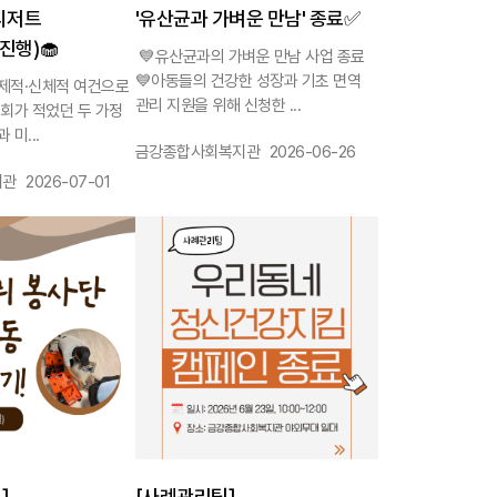
디저트
'유산균과 가벼운 만남' 종료✅
진행)🧁
💙유산균과의 가벼운 만남 사업 종료
💙아동들의 건강한 성장과 기초 면역
제적·신체적 여건으로
관리 지원을 위해 신청한 ...
기회가 적었던 두 가정
 미...
작성자 :
작성일 :
금강종합사회복지관
2026-06-26
작성일 :
지관
2026-07-01
1140
]
[사례관리팀]