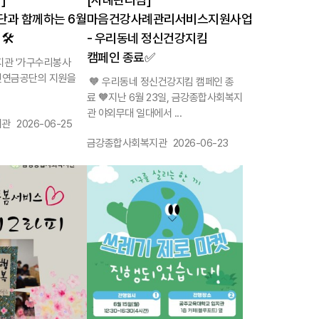
과 함께하는 6월
마음건강사례관리서비스지원사업
️
- 우리동네 정신건강지킴
캠페인 종료✅
관 '가구수리봉사
국민연금공단의 지원을
🧡 우리동네 정신건강지킴 캠페인 종
료 🧡지난 6월 23일, 금강종합사회복지
관 야외무대 일대에서 ...
작성일 :
지관
2026-06-25
작성자 :
작성일 :
금강종합사회복지관
2026-06-23
1136