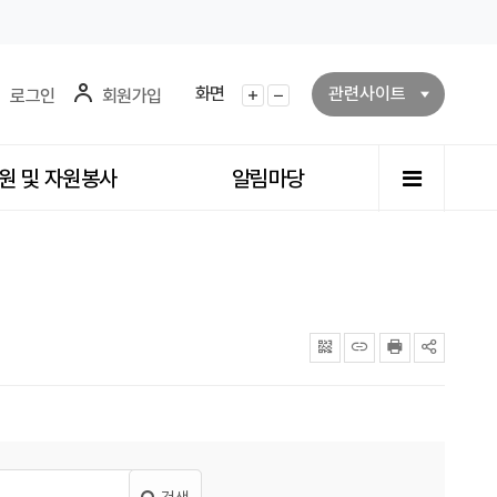
화면
관련사이트
로그인
회원가입
화면확대
화면축소
전체메뉴
원 및 자원봉사
알림마당
QRcode
주소복사
프린터
공유