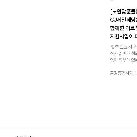
[노인맞춤돌
CJ제일제당
함께한 어르
지원사업이 
경추 골절 사고
식사 준비가 힘
없어 외부에 있는 
작성자 :
금강종합사회복