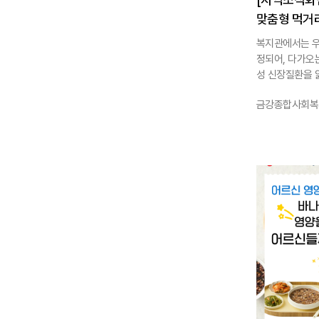
맞춤형 먹거리
복지관에서는 
정되어, 다가오
성 신장질환을 앓
작성자 :
금강종합사회복
1139