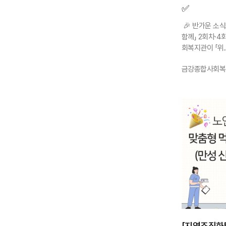
✅
🎉 반가운 소식
함께」 2회차·4
회복지관이 「위..
작성자 :
금강종합사회복
1143
[지역조직화