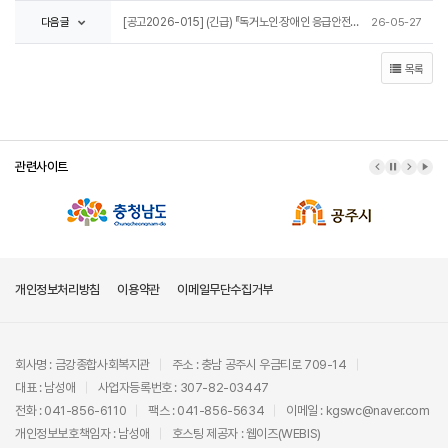
다음글
[공고2026-015] (긴급) 『독거노인‧장애인 응급안전안심서비스』 응급관리요원(계약직/전담인력) 채용 공고
26-05-27
목록
관련사이트
이전 배너
배너 정지
다음 배
배너
개인정보처리방침
이용약관
이메일무단수집거부
회사명 : 금강종합사회복지관
주소 : 충남 공주시 우금티로 709-14
대표 : 남성애
사업자등록번호 : 307-82-03447
전화 : 041-856-6110
팩스 : 041-856-5634
이메일 : kgswc@naver.com
개인정보보호책임자 : 남성애
호스팅 제공자 :
웹이즈(WEBIS)