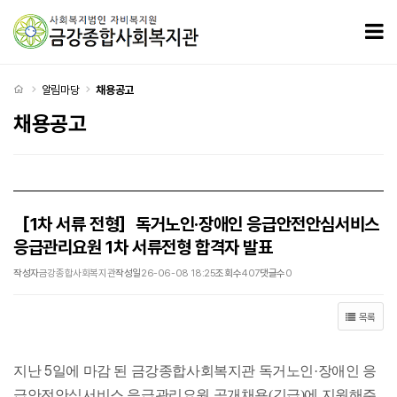
［1차 서류 전형］독거노인·장애인 응급안전안심서비스 응급관리요원 1차 서류전형 합격자 발표
모
처음으로
알림마당
채용공고
채용공고
［1차 서류 전형］독거노인·장애인 응급안전안심서비스
응급관리요원 1차 서류전형 합격자 발표
작성자
금강종합사회복지관
작성일
26-06-08 18:25
조회수
407
댓글수
0
목록
5
지난
일에 마감 된 금강종합사회복지관 독거노인·장애인 응
급안전안심서비스 응급관리요원 공개채용(긴급)에 지원해주