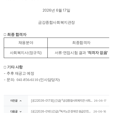
2026
6
17
년
월
일
금강종합사회복지관장
□
최종 합격자
채용분야
최종합격자
(
)
·
‘
’
사회복지사
정규직
서류
면접시험 결과
적격자 없음
□
기타 사항
­-
추후 재공고 예정
-
문의: 041-856-6110 (인사담당자)
이전글
[공고2026-017호] (긴급) 『금강종합사회복지관 사회복지사(정규직) 채용 재공고』
26-06-17
다음글
[공고2026-016] (긴급) 『독거노인‧장애인 응급안전안심서비스』 응급관리요원(계약직/전담인력) 채용 재공고
26-06-16