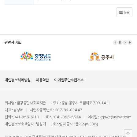
목록
관련사이트
이전 배너
배너 정지
다음 배
배너
개인정보처리방침
이용약관
이메일무단수집거부
회사명 : 금강종합사회복지관
주소 : 충남 공주시 우금티로 709-14
대표 : 남성애
사업자등록번호 : 307-82-03447
전화 : 041-856-6110
팩스 : 041-856-5634
이메일 : kgswc@naver.com
개인정보보호책임자 : 남성애
호스팅 제공자 :
웹이즈(WEBIS)
상단