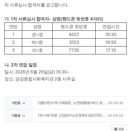
.
차 서류심사 합격자를 공고합니다
. 1
-
(
4
)
가
차 서류심사 합격자
성명
핸드폰 뒷번호
자리
연번
성명
핸드폰 뒷번호
면접시간
1
4027
16:30
권
○
경
2
5153
16:50
박
○
윤
3
7735
17:10
석
○
호
. 2
나
차 면접 일정
: 2026
6
26
(
) 16:30~
일시
년
월
일
금
:
2
장소
금강종합사회복지관
층 사무실
이전글
［생활지원사 1차 서류발표］노인맞춤돌봄서비스 생활지원사 1차 서류 전형 합격자 발표
26-06-26
다음글
［1차 서류 전형］(긴급)독거노인·장애인 응급안전안심서비스 응급관리요원 1차 서류전형 합격자 발표
26-06-24
목록