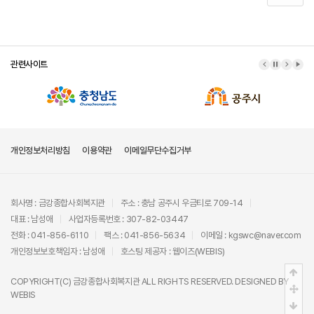
관련사이트
이전 배너
배너 정지
다음 배
배너
개인정보처리방침
이용약관
이메일무단수집거부
회사명 : 금강종합사회복지관
주소 : 충남 공주시 우금티로 709-14
대표 : 남성애
사업자등록번호 : 307-82-03447
전화 : 041-856-6110
팩스 : 041-856-5634
이메일 : kgswc@naver.com
개인정보보호책임자 : 남성애
호스팅 제공자 :
웹이즈(WEBIS)
상단
COPYRIGHT(C)
금강종합사회복지관
ALL RIGHTS RESERVED. DESIGNED BY
중간
WEBIS
하단