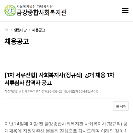
[1차 서류전형] 사회복지사(정규직) 공개 채용 1차 서류심사 합격자 공고 > 채용공고
모
처음으로
알림마당
채용공고
채용공고
[1차 서류전형] 사회복지사(정규직) 공개 채용 1차
서류심사 합격자 공고
작성자
금강종합사회복지관
작성일
26-06-25 16:49
조회수
344
댓글수
0
목록
24
(
)
지난
일에 마감 된 금강종합사회복지관 사회복지사
정규직
공
1
개채용에 지원해주신 분들께 진심으로 감사드리며 아래와 같이