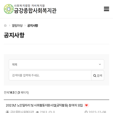
공지사항 3 페이지
모
처음으로
알림마당
공지사항
공지사항
게시글 검색
검색대상
필수
검색어
검색
공지사항
전체
143
건
(
3
페이지)
공지사항 목록
2023년 노인일자리 및 사회활동지원사업(공익활동) 참여자 모집
인기글
금강종합사회복지관
2163
0
2022-12-08