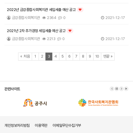
2022년 금강종합사회복지관 세입세출 예산 공고
인기글
금강종합사회복지관
2364
0
2021-12-17
2021년 2차 추가경정 세입세출 예산 공고
인기글
금강종합사회복지관
2213
0
2021-12-17
페이지
페이지
페이지
열린
페이지
페이지
페이지
페이지
페이지
페이지
페이지
페이지
페이지
«
처음
1
2
3
4
5
6
7
8
9
10
맨끝
»
관련사이트
이전 배너
배너 정지
다음 배
배너
개인정보처리방침
이용약관
이메일무단수집거부