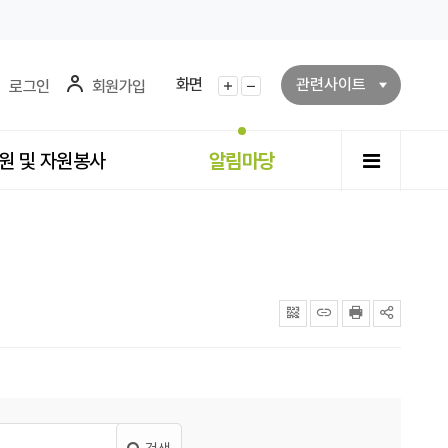
화면
관련사이트
로그인
회원가입
화면확대
화면축소
전체메뉴
원 및 자원봉사
알림마당
QRcode
주소복사
프린터
공유