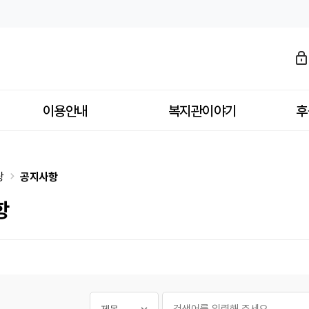
이용안내
복지관이야기
후
당
공지사항
항
필수
게시글 검색
검색대상
검색어