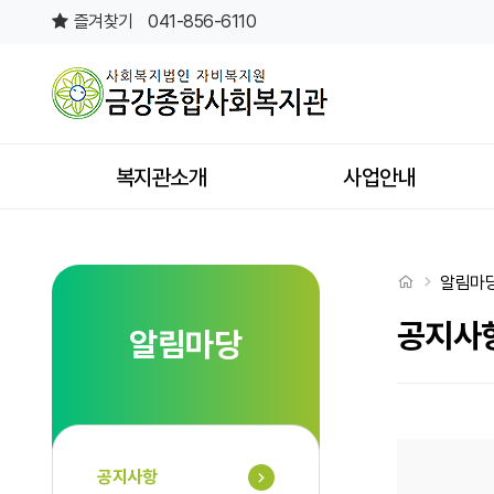
공지사항 4 페이지
즐겨찾기
041-856-6110
상단메뉴
복지관소개
사업안내
처음으로
알림마
공지사
알림마당
공지사항