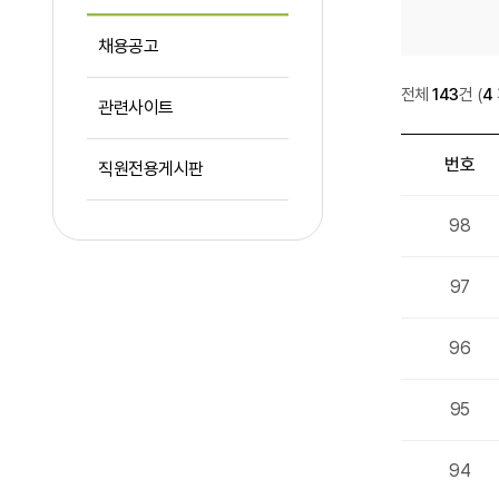
채용공고
공지사항
전체
143
건
(
4
관련사이트
번호
직원전용게시판
공지사항 목록
98
97
96
95
94