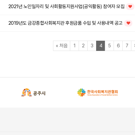
2021년 노인일자리 및 사회활동지원사업(공익활동) 참여자 모집
인기
2019년도 금강종합사회복지관 후원금품 수입 및 사용내역 공고
인기글
페이지
페이지
페이지
페이지
열린
페이지
페이지
페이지
페
«
처음
1
2
3
4
5
6
7